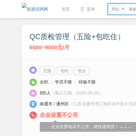
首页
菜单
职位
QC质检管理（五险+包吃住）
6000~9000元/月
五险
包吃
包住
全职
|
学历不限
|
经验不限
招5人
（截止日期：2026-09-09）
南通市 / 通州区
（江苏省通州湾江海联动开发示范区
企业设置不公开
企业设置电话不公开，请投递简历！→→→