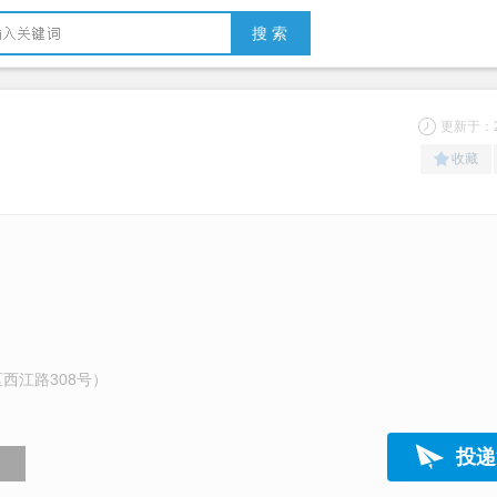
搜 索
更新于：20
收藏
西江路308号）
投递