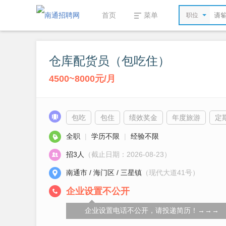
首页
菜单
职位
仓库配货员（包吃住）
4500~8000元/月
包吃
包住
绩效奖金
年度旅游
定
全职
|
学历不限
|
经验不限
招3人
（截止日期：2026-08-23）
南通市 / 海门区 / 三星镇
（现代大道41号）
企业设置不公开
企业设置电话不公开，请投递简历！→→→