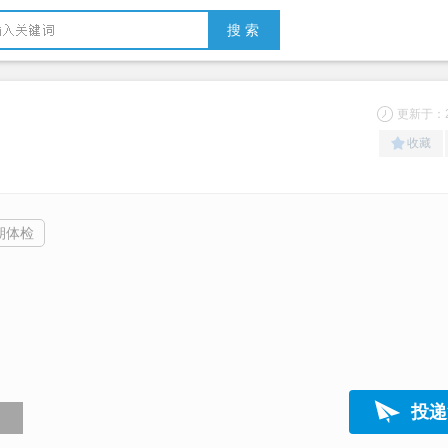
搜 索
更新于：20
收藏
期体检
投递