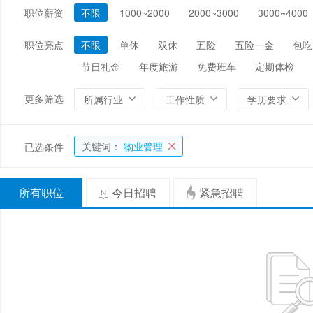
职位薪资
不限
1000~2000
2000~3000
3000~4000
编辑/出版/印刷
金融/证券/投资
保险
能源/电力/矿产
化工
环保
职位亮点
不限
单休
双休
五险
五险一金
包吃
节日礼金
年度旅游
免费班车
定期体检
更多筛选
所属行业
工作性质
学历要求
关键词：
物业管理
已选条件
所有职位
今日招聘
紧急招聘