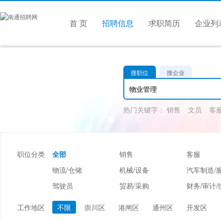
首 页
招聘信息
求职简历
企业列
搜职位
搜企业
热门关键字：
销售
文员
客
职位分类
全部
销售
客服
物流/仓储
机械/设备
汽车制造/
驾驶员
贸易/采购
财务/审计/
美容/美发
酒店/旅游
娱乐/休闲
工作地区
不限
崇川区
港闸区
通州区
开发区
市场/媒介/公关
广告/会展/咨询
服装/纺织/