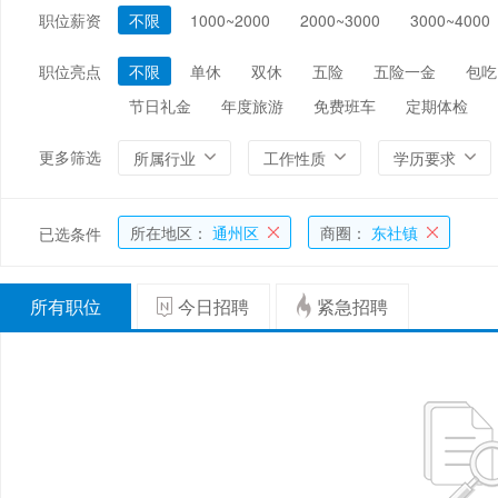
职位薪资
不限
1000~2000
2000~3000
3000~4000
编辑/出版/印刷
金融/证券/投资
保险
能源/电力/矿产
化工
环保
职位亮点
不限
单休
双休
五险
五险一金
包吃
节日礼金
年度旅游
免费班车
定期体检
更多筛选
所属行业
工作性质
学历要求
所在地区：
通州区
商圈：
东社镇
已选条件
所有职位
今日招聘
紧急招聘