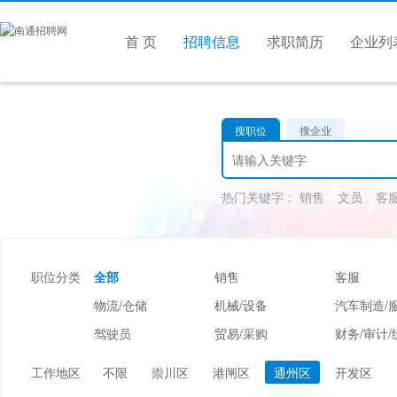
首 页
招聘信息
求职简历
企业列
搜职位
搜企业
热门关键字：
销售
文员
客
职位分类
全部
销售
客服
物流/仓储
机械/设备
汽车制造/
驾驶员
贸易/采购
财务/审计/
美容/美发
酒店/旅游
娱乐/休闲
工作地区
不限
崇川区
港闸区
通州区
开发区
市场/媒介/公关
广告/会展/咨询
服装/纺织/