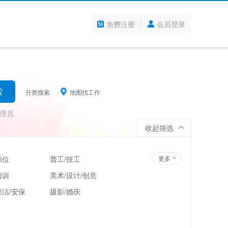
免费注册
会员登录
分类搜索
地图找工作
理员
收起筛选
职位
普工/技工
更多
培训
美术/设计/创意
洁/安保
摄影/婚庆
管理
超市/百货/零售
翻译