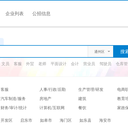
企业列表
公招信息
通州区
文员
客服
外贸
老师
平面设计
会计
营业员
驾驶员
仓库管
客服
人事/行政/后勤
生产管理/研发
电商
汽车制造/服务
房地产
建筑
教育
财务/审计/统计
计算机/互联网
餐饮
家政保
娱乐/休闲
保健按摩
运动健身
高级
开发区
启东市
如皋市
海门区
如东县
海安市
服装/纺织/食品
质控/安防
电子/电气
法律