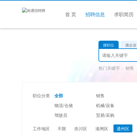
首 页
招聘信息
求职简历
搜职位
搜企业
热门关键字：
销售
职位分类
全部
销售
物流/仓储
机械/设备
驾驶员
贸易/采购
美容/美发
酒店/旅游
工作地区
不限
崇川区
港闸区
通州区
市场/媒介/公关
广告/会展/咨询