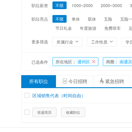
职位薪资
不限
1000~2000
2000~3000
编辑/出版/印刷
金融/证券/投资
能源/电力/矿产
化工
职位亮点
不限
单休
双休
五险
五险
节日礼金
年度旅游
免费班车
更多筛选
所属行业
工作性质
学
所在地区：
通州区
商圈：
南通滨
已选条件
所有职位
今日招聘
紧急招聘
区域销售代表（时间自由）
投递简历
收藏职位