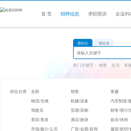
首 页
招聘信息
求职简历
企业列
搜职位
搜企业
热门关键字：
销售
文员
客
职位分类
全部
销售
客服
物流/仓储
机械/设备
汽车制造/
驾驶员
贸易/采购
财务/审计/
美容/美发
酒店/旅游
娱乐/休闲
市场/媒介/公关
广告/会展/咨询
服装/纺织/