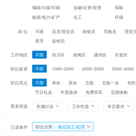
编辑/出版/印刷
金融/证券/投资
保险
能源/电力/矿产
化工
环保
岗 位
不限
店员/营业员
收银员
导购员
理货员
督导
促销员
工作地区
不限
崇川区
港闸区
通州区
开发区
职位薪资
不限
1000~2000
2000~3000
3000~4000
职位亮点
不限
单休
双休
五险
五险一金
包吃
节日礼金
年度旅游
免费班车
定期体检
更多筛选
所属行业
工作性质
学历要求
职位分类：
食品加工/处理
已选条件