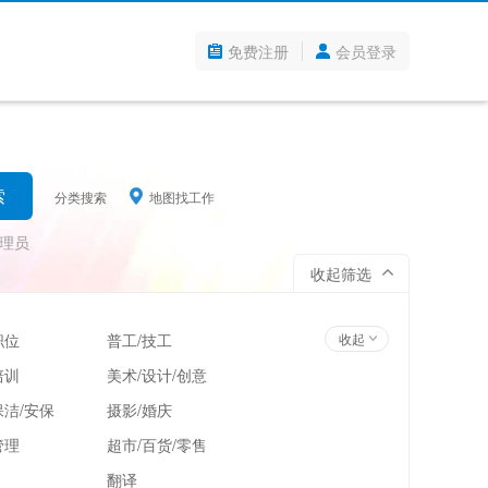
免费注册
会员登录
分类搜索
地图找工作
理员
收起筛选
职位
普工/技工
收起
培训
美术/设计/创意
洁/安保
摄影/婚庆
管理
超市/百货/零售
翻译