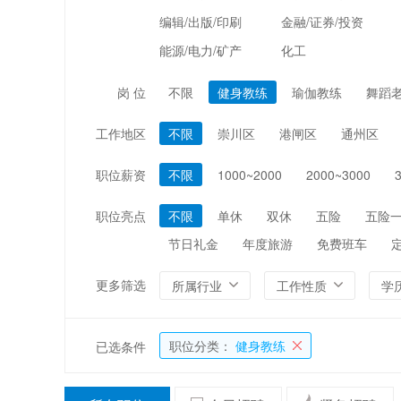
编辑/出版/印刷
金融/证券/投资
能源/电力/矿产
化工
岗 位
不限
健身教练
瑜伽教练
舞蹈
工作地区
不限
崇川区
港闸区
通州区
职位薪资
不限
1000~2000
2000~3000
职位亮点
不限
单休
双休
五险
五险
节日礼金
年度旅游
免费班车
更多筛选
所属行业
工作性质
学
职位分类：
健身教练
已选条件