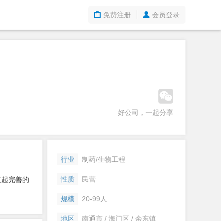
免费注册
会员登录
好公司，一起分享
行业
制药/生物工程
性质
民营
立起完善的
规模
20-99人
地区
南通市 / 海门区 / 余东镇